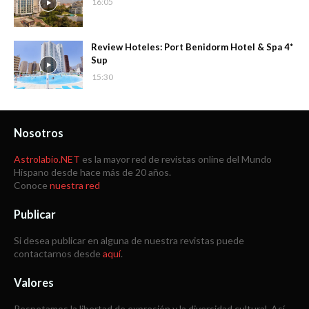
16:05
Review Hoteles: Port Benidorm Hotel & Spa 4*
Sup
15:30
Nosotros
Astrolabio.NET
es la mayor red de revistas online del Mundo
Hispano desde hace más de 20 años.
Conoce
nuestra red
Publicar
Si desea publicar en alguna de nuestra revistas puede
contactarnos desde
aquí
.
Valores
Respetamos la libertad de expresión y la diversidad cultural. Así