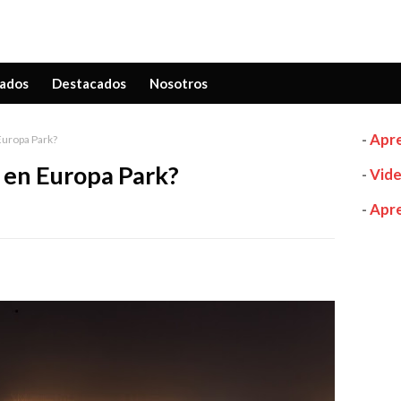
ados
Destacados
Nosotros
-
Apre
uropa Park?
en Europa Park?
-
Vide
-
Apre