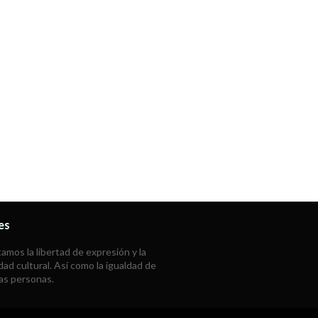
es
mos la libertad de expresión y la
dad cultural. Así como la igualdad de
las personas.