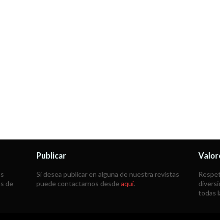
Publicar
Valor
as
Si desea publicar en alguna de nuestra revistas
Respeta
ás de
puede contactarnos desde
aquí
.
diversi
todas 