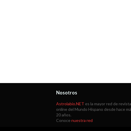
Nosotros
Astrolabio.NET
es la mayor red de revist
online del Mundo Hispano desde hace m
20 años.
Conoce
nuestra red