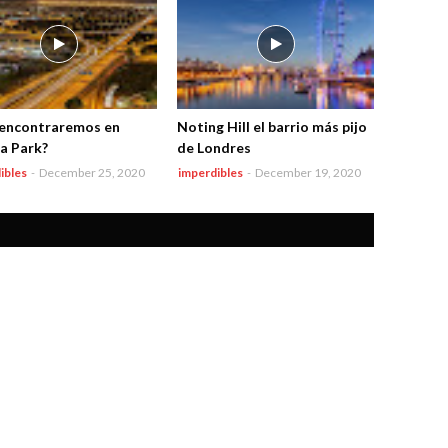
encontraremos en
Noting Hill el barrio más pijo
a Park?
de Londres
ibles
-
December 25, 2020
imperdibles
-
December 19, 2020