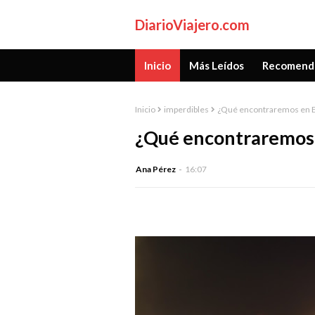
DiarioViajero.com
Inicio
Más Leídos
Recomend
Inicio
imperdibles
¿Qué encontraremos en E
¿Qué encontraremos 
Ana Pérez
16:07