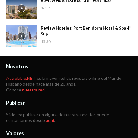
Review Hotel Da Rocha en Portimao
16:05
Review Hoteles: Port Benidorm Hotel & Spa 4*
Sup
15:30
Nosotros
Astrolabio.NET
es la mayor red de revistas online del Mundo
Hispano desde hace más de 20 años.
Conoce
nuestra red
Publicar
Si desea publicar en alguna de nuestra revistas puede
contactarnos desde
aquí
.
Valores