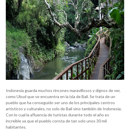
Indonesia guarda muchos rincones maravillosos y dignos de ver,
como Ubud que se encuentra en la isla de Bali. Se trata de un
pueblo que ha conseguido ser uno de los principales centros
artísticos y culturales, no solo de Bali sino también de Indonesia.
Con lo cual la afluencia de turistas durante todo el año es
increíble ya que el pueblo consta de tan solo unos 30 mil
habitantes.