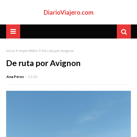
DiarioViajero.com
Inicio
imperdibles
De ruta por Avignon
De ruta por Avignon
Ana Pérez
21:20