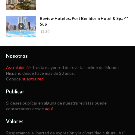
Review Hoteles: Port Benidorm Hotel & Spa 4*
Sup
15:30
Nosotros
Astrolabio.NET
es la mayor red de revistas online del Mundo
Hispano desde hace más de 20 años.
Conoce
nuestra red
Publicar
Si desea publicar en alguna de nuestra revistas puede
contactarnos desde
aquí
.
Valores
Respetamos la libertad de expresión y la diversidad cultural. Así