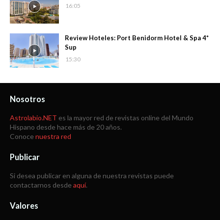
16:05
Review Hoteles: Port Benidorm Hotel & Spa 4*
Sup
15:30
Nosotros
Astrolabio.NET
es la mayor red de revistas online del Mundo
Hispano desde hace más de 20 años.
Conoce
nuestra red
Publicar
Si desea publicar en alguna de nuestra revistas puede
contactarnos desde
aquí
.
Valores