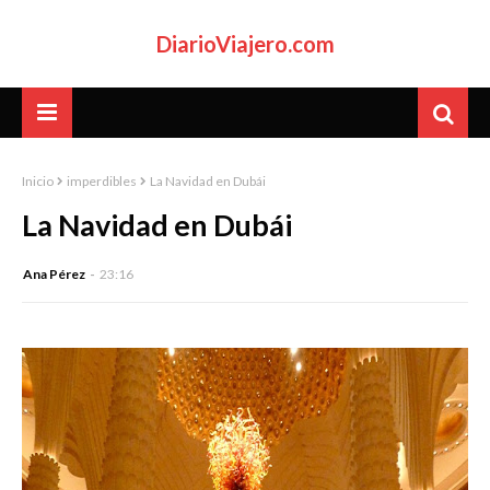
DiarioViajero.com
Inicio
imperdibles
La Navidad en Dubái
La Navidad en Dubái
Ana Pérez
23:16