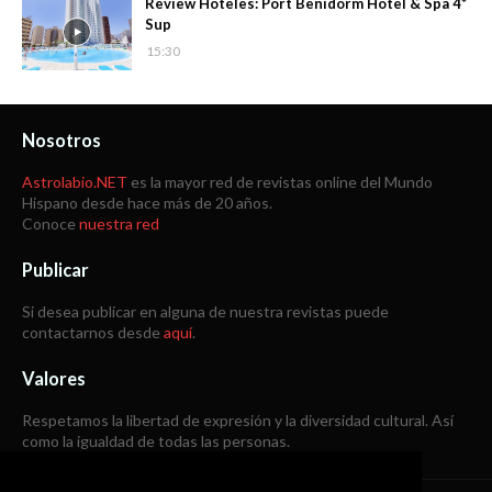
Review Hoteles: Port Benidorm Hotel & Spa 4*
Sup
15:30
Nosotros
Astrolabio.NET
es la mayor red de revistas online del Mundo
Hispano desde hace más de 20 años.
Conoce
nuestra red
Publicar
Si desea publicar en alguna de nuestra revistas puede
contactarnos desde
aquí
.
Valores
Respetamos la libertad de expresión y la diversidad cultural. Así
como la igualdad de todas las personas.