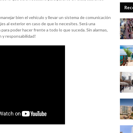
Rec
manejar bien el vehículo y llevar un sistema de comunicación
es al exterior en caso de que lo necesites. Será una
para poder hacer frente a todo lo que suceda. Sin alarmas,
n y responsabilidad!