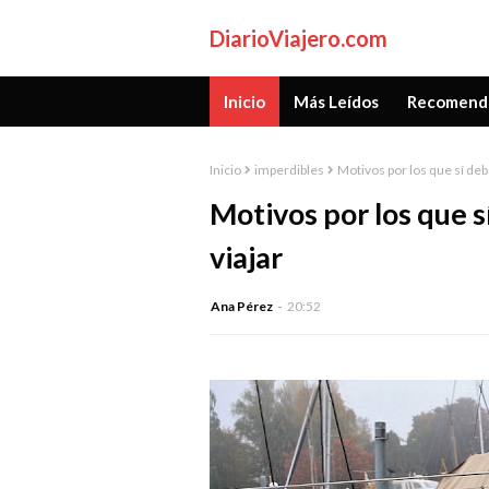
DiarioViajero.com
Inicio
Más Leídos
Recomend
Inicio
imperdibles
Motivos por los que sí deb
Motivos por los que 
viajar
Ana Pérez
20:52