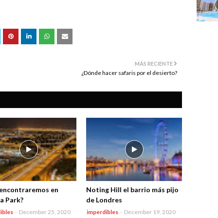
MÁS RECIENTE
¿Dónde hacer safaris por el desierto?
encontraremos en
Noting Hill el barrio más pijo
a Park?
de Londres
ibles
-
December 25, 2020
imperdibles
-
December 19, 2020