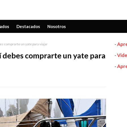
ados
Destacados
Nosotros
-
Apre
es comprarte un yate para viajar
sí debes comprarte un yate para
-
Vide
-
Apre