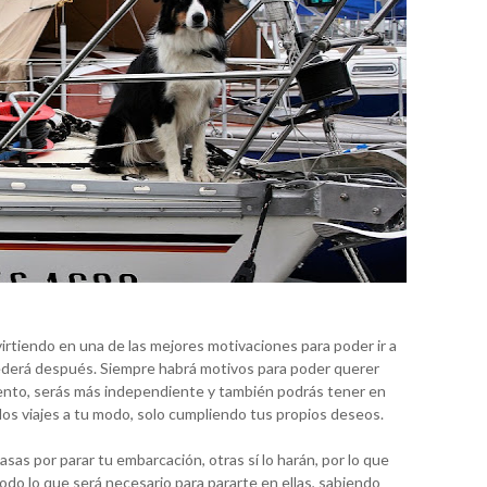
virtiendo en una de las mejores motivaciones para poder ir a
ederá después. Siempre habrá motivos para poder querer
iento, serás más independiente y también podrás tener en
 los viajes a tu modo, solo cumpliendo tus propios deseos.
as por parar tu embarcación, otras sí lo harán, por lo que
do lo que será necesario para pararte en ellas, sabiendo