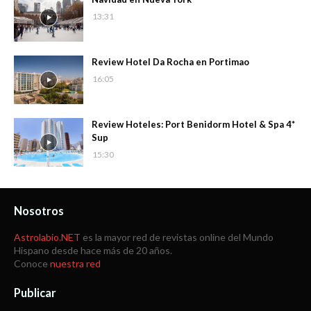
13:31
Review Hotel Da Rocha en Portimao
16:05
Review Hoteles: Port Benidorm Hotel & Spa 4*
Sup
15:30
Nosotros
Astrolabio.NET
es la mayor red de revistas online del Mundo
Hispano desde hace más de 20 años.
Conoce
nuestra red
Publicar