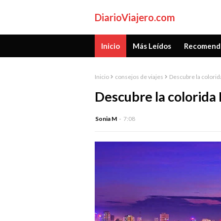
DiarioViajero.com
Inicio
Más Leídos
Recomend
Inicio
consejos de viajes
Descubre la colorid
Descubre la colorida
Sonia M
7:08