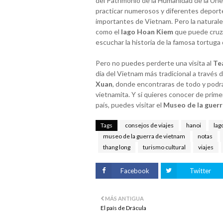
del Patrimonio de la Humanidad de la Unes
practicar numerosos y diferentes deporte
importantes de Vietnam. Pero la naturale
como el
lago Hoan Kiem
que puede cruza
escuchar la historia de la famosa tortuga
Pero no puedes perderte una visita al
Te
día del Vietnam más tradicional a través 
Xuan
, donde encontraras de todo y podr
vietnamita. Y si quieres conocer de prime
país, puedes visitar el
Museo de la guer
Tags
consejos de viajes
hanoi
lag
museo de la guerra de vietnam
notas
thang long
turismo cultural
viajes
Facebook
Twitter
MÁS ANTIGUA
El país de Drácula