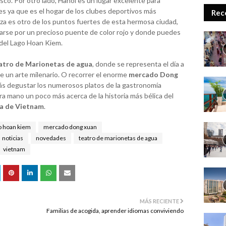
co. Por otro lado, Hanói es un lugar excelente para
s ya que es el hogar de los clubes deportivos más
Rec
za es otro de los puntos fuertes de esta hermosa ciudad,
rse por un precioso puente de color rojo y donde puedes
 del Lago Hoan Kiem.
atro de Marionetas de agua
, donde se representa el día a
de un arte milenario. O recorrer el enorme
mercado Dong
ás degustar los numerosos platos de la gastronomía
ra mano un poco más acerca de la historia más bélica del
ra de Vietnam
.
o hoan kiem
mercado dong xuan
noticias
novedades
teatro de marionetas de agua
vietnam
MÁS RECIENTE
Familias de acogida, aprender idiomas conviviendo