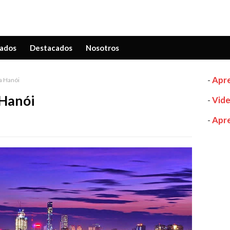
ados
Destacados
Nosotros
-
Apre
a Hanói
 Hanói
-
Vide
-
Apre