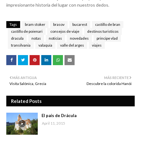
impresionante historia del lugar con nuestros dedos.
Tags
bram stoker
brasov
bucarest
castillo de bran
castillo de poienari
consejos de viaje
destinos turisticos
dracula
notas
noticias
novedades
principe vlad
transilvania
valaquia
valle del arges
viajes
MÁS ANTIGUA
MÁS RECIENTE
Visita Salónica, Grecia
Descubre la colorida Hanói
Related Posts
El país de Drácula
April 11, 2015