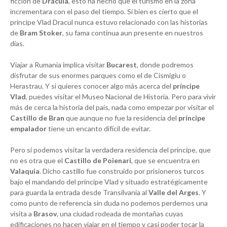
ficción de
Drácula
, esto ha hecho que el turismo en la zona
incrementara con el paso del tiempo. Si bien es cierto que el
príncipe Vlad Dracul nunca estuvo relacionado con las historias
de
Bram Stoker
, su fama continua aun presente en nuestros
días.
Viajar a Rumania implica visitar
Bucarest
, donde podremos
disfrutar de sus enormes parques como el de Cismigiu o
Herastrau. Y si quieres conocer algo más acerca del
príncipe
Vlad
, puedes visitar el Museo Nacional de Historia. Pero para vivir
más de cerca la historia del país, nada como empezar por visitar el
Castillo de Bran
que aunque no fue la residencia del
príncipe
empalador
tiene un encanto difícil de evitar.
Pero si podemos visitar la verdadera residencia del príncipe, que
no es otra que el
Castillo de Poienari
, que se encuentra en
Valaquia
. Dicho castillo fue construido por prisioneros turcos
bajo el mandando del príncipe Vlad y situado estratégicamente
para guarda la entrada desde Transilvania al
Valle del Arges
. Y
como punto de referencia sin duda no podemos perdernos una
visita a
Brasov
, una ciudad rodeada de montañas cuyas
edificaciones no hacen viajar en el tiempo y casi poder tocar la