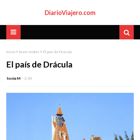
DiarioViajero.com
Inicio
bram stoker
El país de Drácula
El país de Drácula
Sonia M
2:40