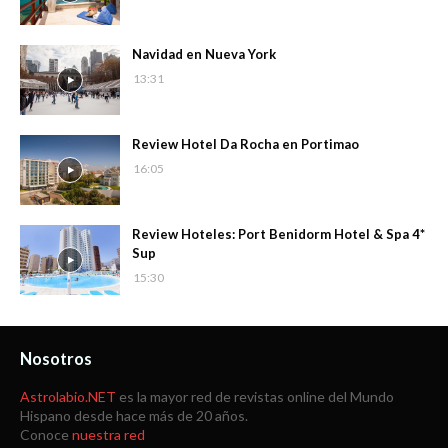
Navidad en Nueva York
13:31
Review Hotel Da Rocha en Portimao
16:05
Review Hoteles: Port Benidorm Hotel & Spa 4*
Sup
15:30
Nosotros
Astrolabio.NET
es la mayor red de revistas online del Mundo
Hispano desde hace más de 20 años.
Conoce
nuestra red